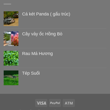
Cá két Panda ( gấu trúc)
Cây vảy ốc Hồng Bò
Rau Má Hương
Tép Suối