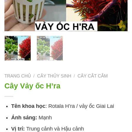
TRANG CHỦ
/
CÂY THỦY SINH
/
CÂY CẮT CẮM
Cây Vảy ốc H’ra
Tên khoa học
: Rotala H’ra / vảy ốc Giai Lai
Ánh sáng:
Mạnh
Vị trí:
Trung cảnh và Hậu cảnh