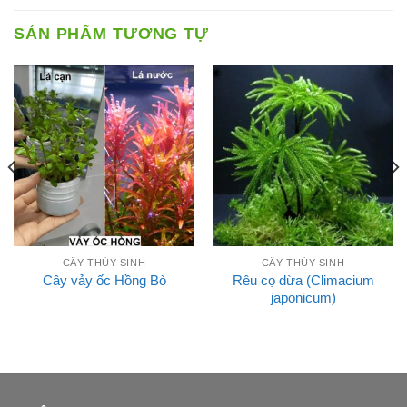
SẢN PHẨM TƯƠNG TỰ
CÂY THỦY SINH
CÂY THỦY SINH
Rêu cọ dừa (Climacium
Cây vảy ốc Hồng Bò
japonicum)