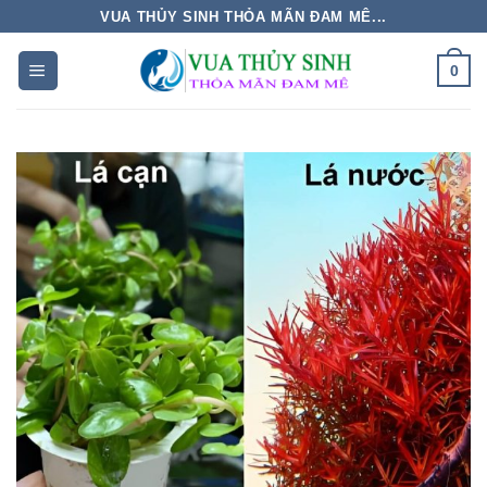
Skip
VUA THỦY SINH THỎA MÃN ĐAM MÊ...
to
0
content